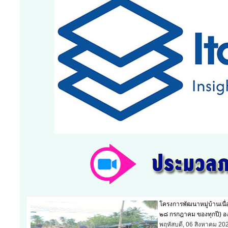
โครงการพัฒนาหมู่บ้านเนื
๒๘ กรกฎาคม ของทุกปี) อง
พฤหัสบดี, 06 สิงหาคม 20